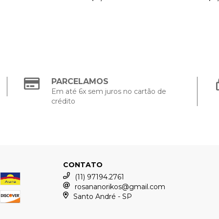
PARCELAMOS
Em até 6x sem juros no cartão de
crédito
CONTATO
(11) 97194.2761
rosananorikos@gmail.com
Santo André - SP