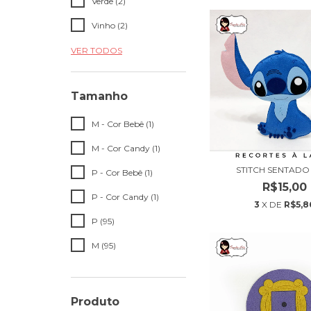
Verde (2)
Vinho (2)
VER TODOS
Tamanho
M - Cor Bebê (1)
M - Cor Candy (1)
STITCH SENTADO
P - Cor Bebê (1)
R$15,00
P - Cor Candy (1)
3
X DE
R$5,8
P (95)
M (95)
Produto