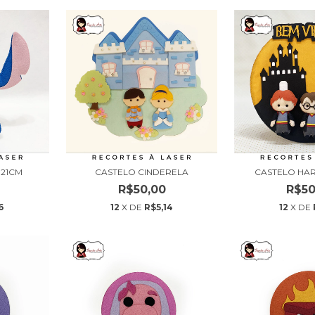
 21CM
CASTELO CINDERELA
CASTELO HA
R$50,00
R$50
6
12
X DE
R$5,14
12
X DE