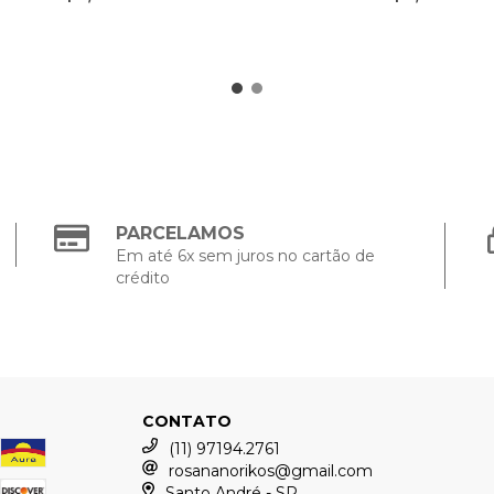
PARCELAMOS
Em até 6x sem juros no cartão de
crédito
CONTATO
(11) 97194.2761
rosananorikos@gmail.com
Santo André - SP