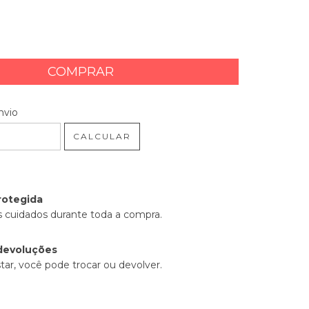
 CEP:
ALTERAR CEP
nvio
CALCULAR
rotegida
 cuidados durante toda a compra.
devoluções
tar, você pode trocar ou devolver.