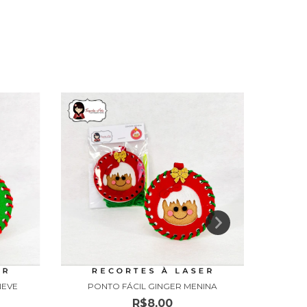
NEVE
PONTO FÁCIL GINGER MENINA
PON
R$8,00