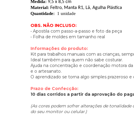
Medida:
9,5 x 8,5 cm
Material:
Feltro, Manta R1, Lã, Agulha Plástica
Quantidade:
1 unidade
OBS.
NÃO INCLUSO:
• Apostila com passo-a-passo e foto da peça
• Folha de moldes em tamanho real
Informações do produto:
Kit para trabalhos manuais com as crianças, sem
Ideal também para quem não sabe costurar.
Ajuda na concentração e coordenação motora da c
e o artesanato.
O aprendizado se torna algo simples prazeroso e d
Prazo de Confecção:
10 dias corridos a partir da aprovação do pa
(As cores podem sofrer alterações de tonalidade
do seu monitor ou celular.)