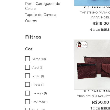
Porta Carregador de
Celular
TAPETINHO PARA 
Tapete de Caneca
PAPAI NOEL
Outros
R$18,00
4
X DE
R$5,3
Filtros
Cor
Verde (10)
Azul (9)
Preto (1)
Prata (1)
Laranja (1)
TRIO BOLSINHAS ME
R$30,00
Dourado (1)
7
X DE
R$5,1