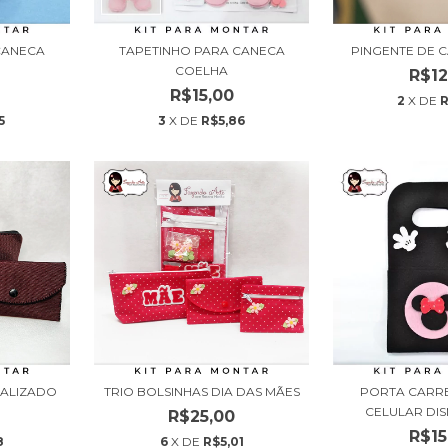
CANECA
TAPETINHO PARA CANECA
PINGENTE DE 
COELHA
R$12
R$15,00
2
X DE
R
5
3
X DE
R$5,86
TALIZADO
TRIO BOLSINHAS DIA DAS MÃES
PORTA CARR
CELULAR DISN
R$25,00
R$15
8
6
X DE
R$5,01