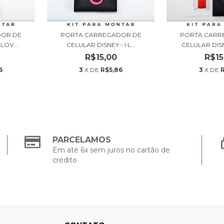
DOR DE
PORTA CARREGADOR DE
PORTA CARR
LOV...
CELULAR DISNEY - I L...
CELULAR DISN
R$15,00
R$15
6
3
X DE
R$5,86
3
X DE
PARCELAMOS
Em até 6x sem juros no cartão de
crédito