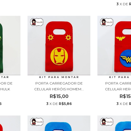
3
X DE
DOR DE
PORTA CARREGADOR DE
PORTA CARR
 HULK
CELULAR HERÓIS HOMEM...
CELULAR HERÓ
R$15,00
R$15
6
3
X DE
R$5,86
3
X DE