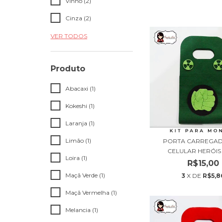
Vinho (2)
Cinza (2)
VER TODOS
Produto
Abacaxi (1)
Kokeshi (1)
Laranja (1)
Limão (1)
PORTA CARREGA
CELULAR HERÓIS
Loira (1)
R$15,00
Maçã Verde (1)
3
X DE
R$5,8
Maçã Vermelha (1)
Melancia (1)