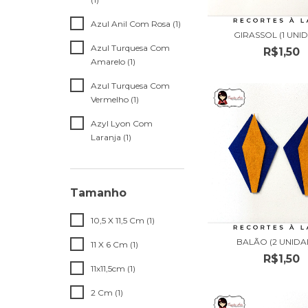
Azul Anil Com Rosa (1)
GIRASSOL (1 UNI
Azul Turquesa Com
R$1,50
Amarelo (1)
Azul Turquesa Com
Vermelho (1)
Azyl Lyon Com
Laranja (1)
Tamanho
10,5 X 11,5 Cm (1)
BALÃO (2 UNIDA
11 X 6 Cm (1)
R$1,50
11x11,5cm (1)
2 Cm (1)