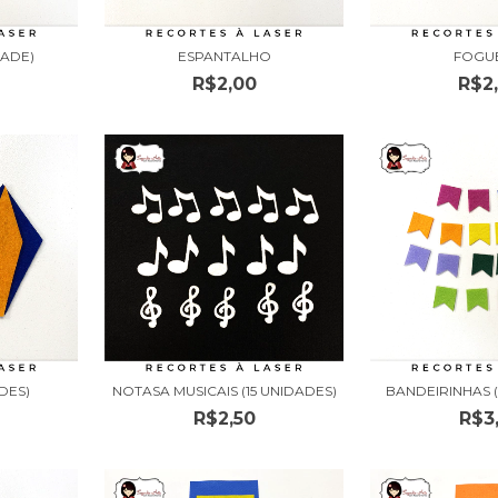
DADE)
ESPANTALHO
FOGU
R$2,00
R$2
DES)
NOTASA MUSICAIS (15 UNIDADES)
BANDEIRINHAS 
R$2,50
R$3